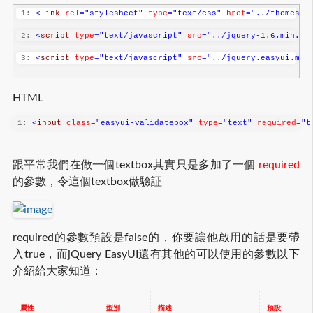
 1:
<
link
rel
="stylesheet"
type
="text/css"
href
="../themes/d
 2:
<
script
type
="text/javascript"
src
="../jquery-1.6.min.js
 3:
<
script
type
="text/javascript"
src
="../jquery.easyui.min
HTML
 1:
<
input
class
="easyui-validatebox"
type
="text"
required
="t
跟平常我們在做一個textbox其實只是多加了一個
required
的參數，令這個textbox做驗証
required的參數預設是false的，你要讓他啟用的話是要帶
入true，而jQuery EasyUI還有其他的可以使用的參數以下
介紹給大家知道：
屬性
型別
描述
預設