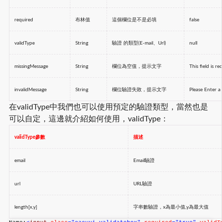
required
布林值
這個欄位是不是必填
false
validType
String
驗
證
的類型(E-mail、Url)
null
missingMessage
String
欄位為空值，提示文字
This field is re
invalidMessage
String
欄位驗證失敗，提示文字
Please Enter a
在validType中我們也可以使用預定的驗證類型，當然也是
可以自定，這邊就介紹如何使用，validType：
validType參數
描述
email
Email驗證
url
URL驗證
length[x,y]
字串數驗證，x為最小值,y為最大值