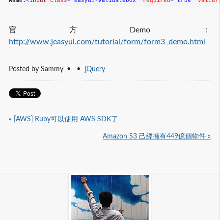
Name:
<
input
class
="easyui-validatebox"
required
="true"
validT
官方Demo：
http://www.jeasyui.com/tutorial/form/form3_demo.html
Posted by
Sammy
jQuery
« [AWS] Ruby可以使用 AWS SDK了
Amazon S3 己經擁有449億個物件 »