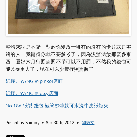
整體來說是不錯，對於你愛放一堆有的沒有的卡片或是零
錢的人，我覺得你就不要參考了，因為沒辦法放那麼多東
西，還好六月行照駕照不帶可以不用罰，不然我的錢包可
能又要更大了，現在可以少帶行照駕照了。
紙樣。YANG 的pinkoi店面
紙樣。YANG 的etsy店面
No.186 紙製 錢包 極簡超薄款可水洗牛皮紙短夾
Posted by
Sammy
Apr 30
th
, 2012
開箱文