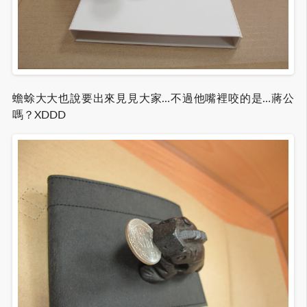
蟾蜍大大也說要出來見見大家…不過他嘴裡咬的是…蔣公
嗎？XDDD