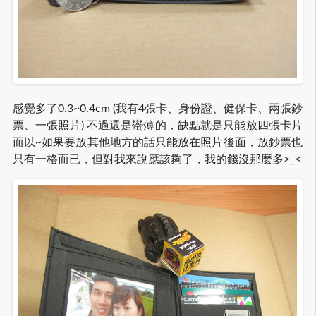
感覺多了0.3~0.4cm (我有4張卡、身份證、健保卡、兩張鈔
票、一張照片) 不過還是蠻薄的，缺點就是只能放四張卡片
而以~如果要放其他地方的話只能放在照片後面，放鈔票也
只有一格而已，但對我來說應該夠了，我的錢沒那麼多>_<