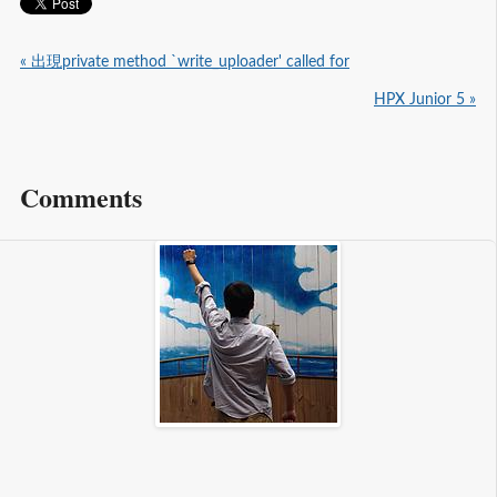
« 出現private method `write_uploader' called for
HPX Junior 5 »
Comments