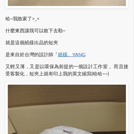
哈~我敗家了>_<
什麼東西讓我可以敗下去勒~
就是這個紙樣出品的短夾
是來自於台灣的設計師「
紙樣。YANG
又輕又薄，又是以環保為前提的一個設計工作室， 而且接
受客製化，短夾上就有印上我的英文縮寫(哈哈~~)