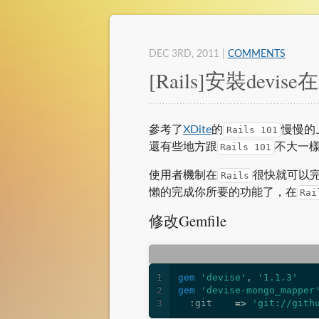
DEC 3
RD
, 2011
|
COMMENTS
[Rails]安裝devise在
參考了
XDite
的
慢慢的
Rails 101
還有些地方跟
不大一
Rails 101
使用者機制在
很快就可以完
Rails
懶的完成你所要的功能了，在
Rai
修改Gemfile
1
gem
'devise'
,
'1.1.3'
2
gem
'devise-mongo_mapper
3
:git
=>
'git://gith