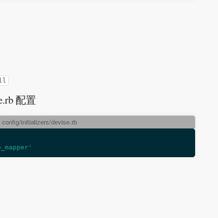
ll
se.rb 配置
config/initializers/devise.rb
o_mapper'