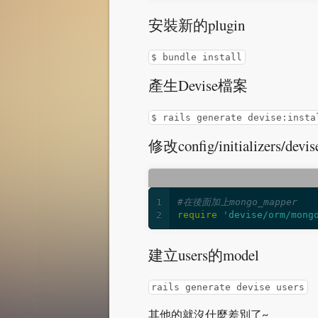
安裝新的plugin
$ bundle install
產生Devise檔案
$ rails generate devise:insta
修改config/initializers/devi
1
#在後面加上mongo_mapper
2
require
'devise/orm/mong
建立users的model
rails generate devise users
其他的就沒什麼差別了~