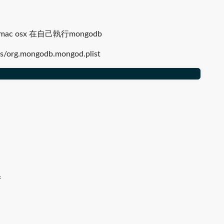
 osx 在自己執行mongodb
s/org.mongodb.mongod.plist
f