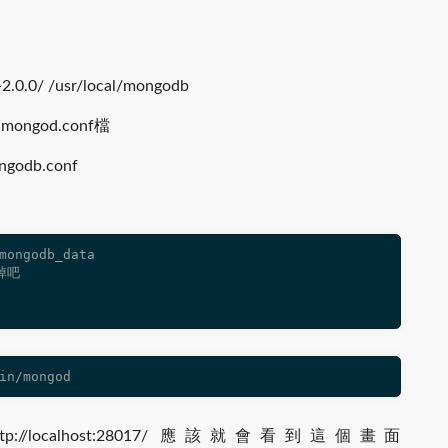
.0.0/ /usr/local/mongodb
god.conf檔
ongodb.conf
mongodb_data

吧

in/mongod
localhost:28017/ 應該就會看到這個畫面