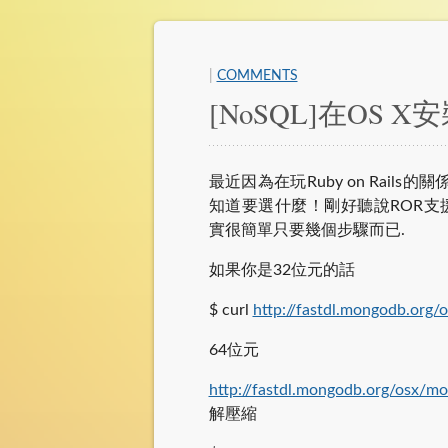
|
COMMENTS
[NoSQL]在OS X安
最近因為在玩Ruby on Rail
知道要選什麼！剛好聽說ROR支援
實很簡單只要幾個步驟而已.
如果你是32位元的話
$ curl
http://fastdl.mongodb.org/
64位元
http://fastdl.mongodb.org/osx/m
解壓縮