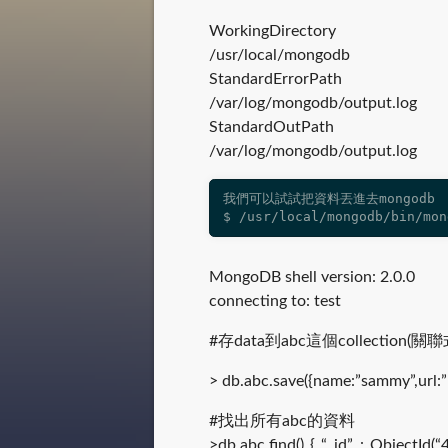
WorkingDirectory
/usr/local/mongodb
StandardErrorPath
/var/log/mongodb/output.log
StandardOutPath
/var/log/mongodb/output.log
我們可以試試把資料丟進去mongodb

$ /usr/local/mongodb/bin/mon
MongoDB shell version: 2.0.0
connecting to: test
#存data到abc這個collection(關
> db.abc.save({name:”sammy”,url:”
#找出所有abc的資料
>db.abc.find() { “_id” : ObjectI