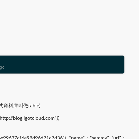
go
聯式資料庫叫做table)
http://blog.igotcloud.com”})
d(“4e99637cf6e98d96d71c7d36”), “name” : “sammy”, “url” :