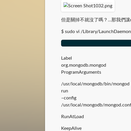
但是關掉不就沒了嗎？…那我們讓mac
$ sudo vi /Library/LaunchDaemon
Label
org.mongodb.mongod
ProgramArguments
/usr/local/mongodb/bin/mongod
run
–config
/usr/local/mongodb/mongod.con
RunAtLoad
KeepAlive