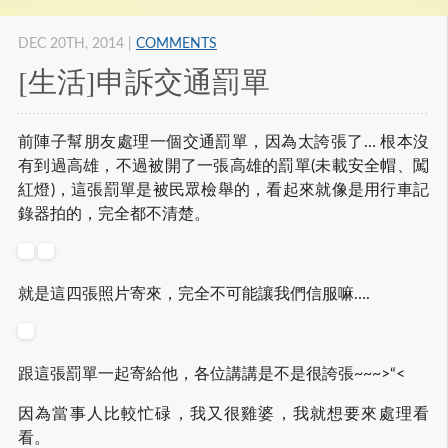
DEC 20
TH
, 2014
|
COMMENTS
[生活]申訴交通罰單
前陣子幫朋友處理一個交通罰單，因為太誇張了… 根本沒
有到過高雄，不過被開了一張高雄的罰單(未載安全帽、闖
紅燈)，這張罰單是被民眾檢舉的，看起來就像是用行車記
錄器拍的，完全都不清楚。
就是這四張照片寄來，完全不可能讓我們信服嘛….
跟這張罰單一起寄給他，各位講講是不是很誇張~~~>“<
因為當事人比較忙碌，我又很雞婆，我就想要來處理看
看。