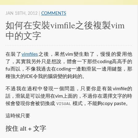
JAN 18
TH
, 2012
|
COMMENTS
如何在安裝vimfile之後複製vim
中的文字
在裝了
vimfiles
之後，果然vim變生動了，慢慢的愛用他
了，其實我另外只是想說，體會一下那些coding高高手的
fu而以，不像我過去在coding一邊動滑鼠一邊用鍵盤，那
種強大的IDE令我的腦袋變的鈍鈍的。
不過我在過程中發現一個問題，只要你是有裝vimfile的
話，滑鼠是可以使用在vim上面的，不過你在選擇文字的時
候會發現你會被切換成
模式，不能夠copy paste。
VISUAL
這時候只要
按住 alt + 文字