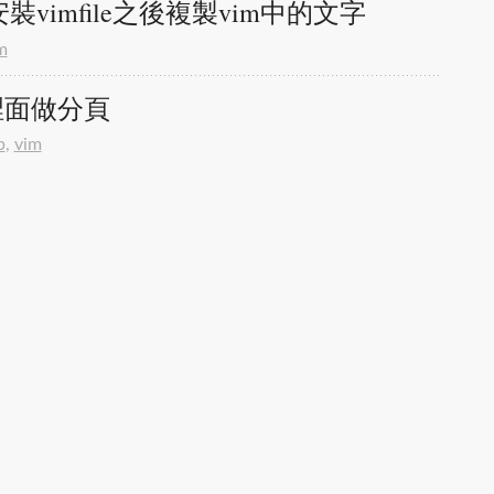
裝vimfile之後複製vim中的文字
m
裡面做分頁
b
,
vim