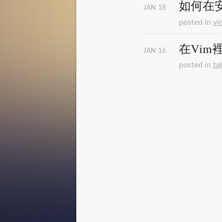
如何在安
JAN
18
posted in
vi
在Vim
JAN
16
posted in
ta