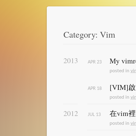
Category: Vim
2013
My vimr
APR
23
posted in
vi
[VIM
APR
18
posted in
vi
在vim裡
2012
JUL
13
posted in
vi