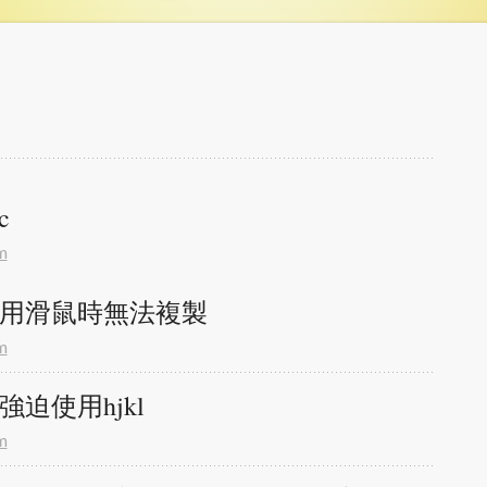
c
m
]啟用滑鼠時無法複製
m
強迫使用hjkl
m